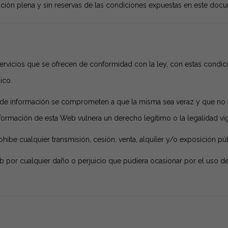
ación plena y sin reservas de las condiciones expuestas en este doc
 servicios que se ofrecen de conformidad con la ley, con estas condi
ico.
de información se comprometen a que la misma sea veraz y que no vu
nformación de esta Web vulnera un derecho legítimo o la legalidad v
rohíbe cualquier transmisión, cesión, venta, alquiler y/o exposición p
Web por cualquier daño o perjuicio que pudiera ocasionar por el uso d