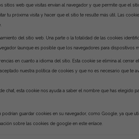
sitios web que visitas envían al navegador y que permite que el siti
itar tu próxima visita y hacer que el sitio te resulte más útil. Las c
.
namiento del sitio web. Una parte o la totalidad de las cookies ident
vegador (aunque es posible que los navegadores para dispositivos móv
ncias en cuanto a idioma del sitio. Esta cookie se elimina al cerrar e
aceptado nuestra política de cookies y que no es necesario que te a
ma de chat, esta cookie nos ayuda a saber el nombre que has elegido par
n podrían guardar cookies en su navegador, como Google, ya que uti
mación sobre las cookies de google
en este enlace
.