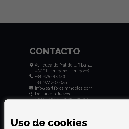
CONTACTO
Avinguda de Prat de la Riba, 21
43001 Tarragona (Tarragona)
+34 675 918 159
+34 977 207 035
info@santiforesimmobles.com
De Lunes a Jueves:
09:15 - 13:00 y 16:15 - 19:00
Viernes: 09:15 - 13:00
Uso de cookies