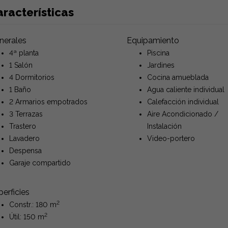
racterísticas
nerales
Equipamiento
4ª planta
Piscina
1 Salón
Jardines
4 Dormitorios
Cocina amueblada
1 Baño
Agua caliente individual
2 Armarios empotrados
Calefacción individual
3 Terrazas
Aire Acondicionado /
Trastero
Instalación
Lavadero
Video-portero
Despensa
Garaje compartido
erficies
2
Constr.: 180 m
2
Útil: 150 m