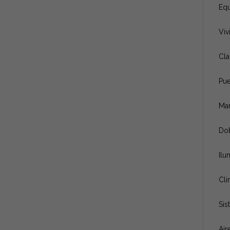
Equ
Viv
Cla
Pue
Man
Dob
Ilu
Cli
Sis
Air