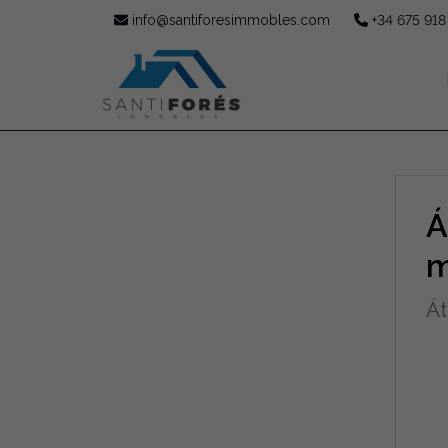
info@santiforesimmobles.com
+34 675 918
Á
m
Át