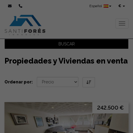
Español
€
Toggl
BUSCAR
Propiedades y Viviendas en venta
Ordenar por:
242.500 €